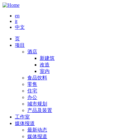
Skip
to
en
main
it
content
中文
页
Main
项目
酒店
navigation
新建筑
改造
室内
食品饮料
零售
住宅
办公
城市规划
产品及装置
工作室
媒体报道
最新动态
媒体报道