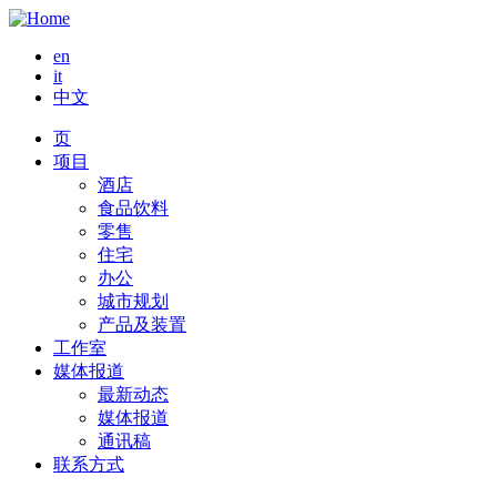
Skip
to
en
main
it
content
中文
页
Main
项目
酒店
navigation
食品饮料
零售
住宅
办公
城市规划
产品及装置
工作室
媒体报道
最新动态
媒体报道
通讯稿
联系方式