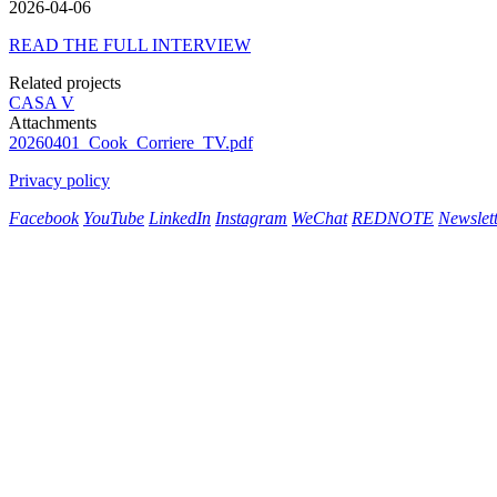
2026-04-06
READ THE FULL INTERVIEW
Related projects
CASA V
Attachments
20260401_Cook_Corriere_TV.pdf
Privacy policy
Facebook
YouTube
LinkedIn
Instagram
WeChat
REDNOTE
Newslet